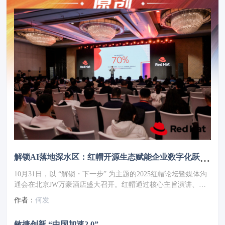
解锁AI落地深水区：红帽开源生态赋能企业数字化跃迁 ——2025红帽论坛重磅发布车用OS
10月31日，以 “解锁・下一步” 为主题的2025红帽论坛暨媒体沟
通会在北京JW万豪酒店盛大召开。红帽通过核心主旨演讲、重
磅新品发布、权威报告解读及高层对话，全方位展现了其以开源
作者：
何发
技术破解行业痛点、引领企业数字化转型的实力与愿景，为 AI
时代的企业创新注入强劲动力。
敏捷创新 “中国加速2.0”