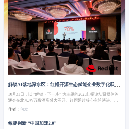
解锁AI落地深水区：红帽开源生态赋能企业数字化跃迁 ——2025红帽论坛重磅发布车用OS
10月31日，以 “解锁・下一步” 为主题的2025红帽论坛暨媒体沟
通会在北京JW万豪酒店盛大召开。红帽通过核心主旨演讲、重
磅新品发布、权威报告解读及高层对话，全方位展现了其以开源
作者：
何发
技术破解行业痛点、引领企业数字化转型的实力与愿景，为 AI
时代的企业创新注入强劲动力。
敏捷创新 “中国加速2.0”