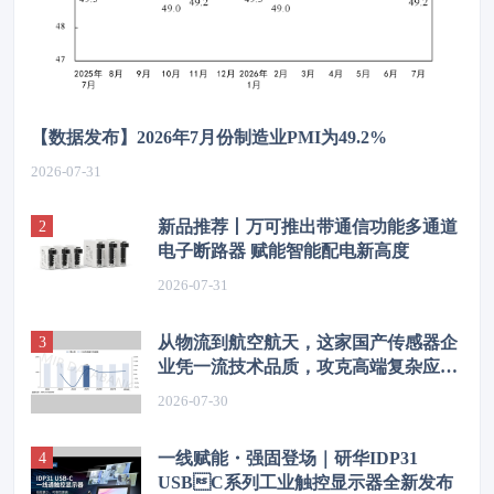
【数据发布】2026年7月份制造业PMI为49.2%
2026-07-31
新品推荐丨万可推出带通信功能多通道
电子断路器 赋能智能配电新高度
2026-07-31
从物流到航空航天，这家国产传感器企
业凭一流技术品质，攻克高端复杂应用
场景
2026-07-30
一线赋能・强固登场｜研华IDP31
USBC系列工业触控显示器全新发布