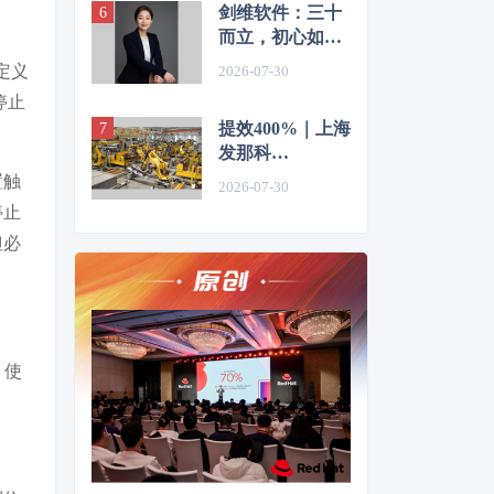
剑维软件：三十
而立，初心如
磬，助力并见证
定义
2026-07-30
中国智造从跟随
停止
者向引领者的华
提效400%｜上海
丽转身
发那科
RoboLaser赋能
置触
2026-07-30
汽车轻量化零部
停止
件精益智造
但必
，使