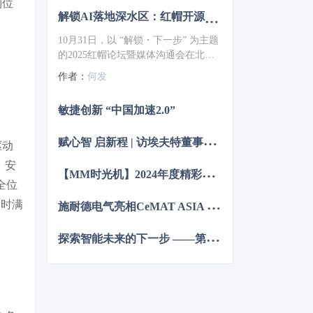
到位
解锁AI落地深水区：红帽开源生态赋能企业数字化跃迁 ——2025红帽论坛重磅发布车用OS
10月31日，以 “解锁・下一步” 为主题
的2025红帽论坛暨媒体沟通会在北京
JW万豪酒店盛大召开。红帽通过核心
作者：
何发
主旨演讲、重磅新品发布、权威报告
解读及高层对话，全方位展现了其以
敏捷创新 “中国加速2.0”
开源技术破解行业痛点、引领企业数
字化转型的实力与愿景，为 AI 时代的
赋
心智 启新程 | 访埃夫特董事长兼总经理游玮博士
企业创新注入强劲动力。
驱动
、安
【
MM时光机】2024年度精彩瞬间大盘点 杂志篇
全位
施
耐德电气亮相CeMAT ASIA 为智能物流多维赋能
同时满
探
索智能未来的下一步 ——第12届中国硬科技产业链创新趋势峰会暨百家媒体论坛成功举办