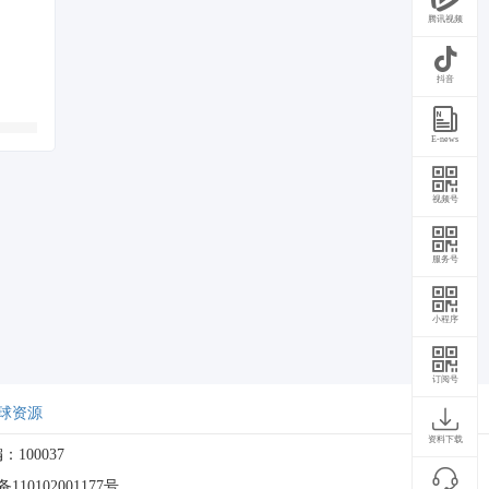
腾讯视频
抖音
E-news
视频号
服务号
小程序
订阅号
球资源
资料下载
：100037
10102001177号