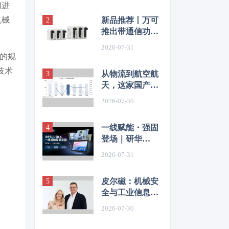
门进
机械
新品推荐丨万可
推出带通信功能
多通道电子断路
2026-07-31
器 赋能智能配电
格的规
新高度
技术
从物流到航空航
天，这家国产传
感器企业凭一流
2026-07-30
技术品质，攻克
高端复杂应用场
一线赋能・强固
景
登场｜研华
IDP31 USBC
2026-07-31
系列工业触控显
示器全新发布
皮尔磁：机械安
全与工业信息安
全一体化路径
2026-07-30