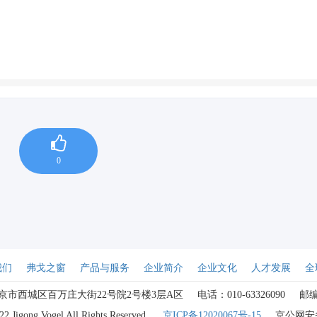
0
我们
弗戈之窗
产品与服务
企业简介
企业文化
人才发展
全
京市西城区百万庄大街22号院2号楼3层A区
电话：010-63326090
邮编
2 Jigong Vogel All Rights Reserved.
京ICP备12020067号-15
京公网安备1