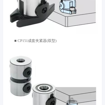
■ CP151成套夹紧器(双型)