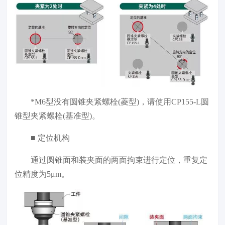
*M6型没有圆锥夹紧螺栓(菱型)，请使用CP155-L圆
锥型夹紧螺栓(基准型)。
■ 定位机构
通过圆锥面和装夹面的两面拘束进行定位，重复定
位精度为5μm。