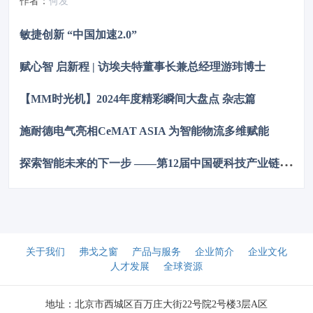
作者：
何发
技术破解行业痛点、引领企业数字化转型的实力与愿景，为 AI
时代的企业创新注入强劲动力。
敏捷创新 “中国加速2.0”
赋心智 启新程 | 访埃夫特董事长兼总经理游玮博士
【MM时光机】2024年度精彩瞬间大盘点 杂志篇
施耐德电气亮相CeMAT ASIA 为智能物流多维赋能
探
索智能未来的下一步 ——第12届中国硬科技产业链创新趋势峰会暨百家媒体论坛成功举办
关于我们
弗戈之窗
产品与服务
企业简介
企业文化
人才发展
全球资源
地址：北京市西城区百万庄大街22号院2号楼3层A区