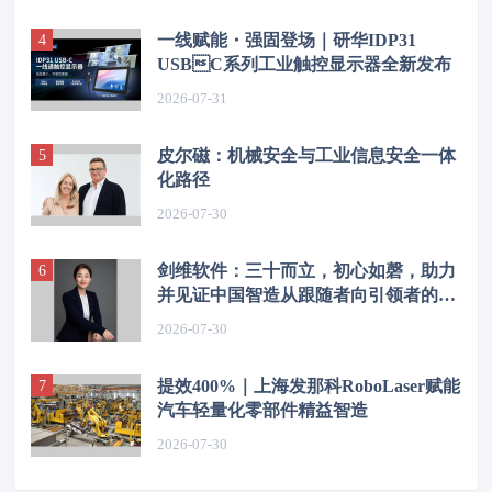
一线赋能・强固登场｜研华IDP31
USBC系列工业触控显示器全新发布
2026-07-31
皮尔磁：机械安全与工业信息安全一体
化路径
2026-07-30
剑维软件：三十而立，初心如磬，助力
并见证中国智造从跟随者向引领者的华
丽转身
2026-07-30
提效400%｜上海发那科RoboLaser赋能
汽车轻量化零部件精益智造
2026-07-30