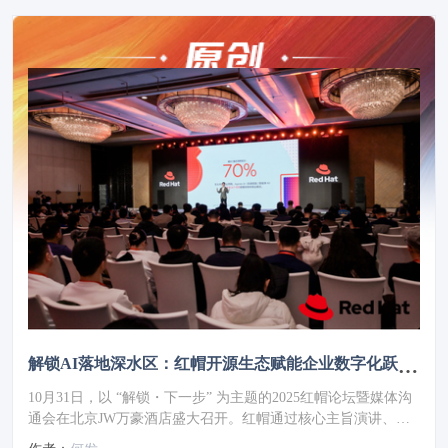
解锁AI落地深水区：红帽开源生态赋能企业数字化跃迁 ——2025红帽论坛重磅发布车用OS
10月31日，以 “解锁・下一步” 为主题的2025红帽论坛暨媒体沟
通会在北京JW万豪酒店盛大召开。红帽通过核心主旨演讲、重
磅新品发布、权威报告解读及高层对话，全方位展现了其以开源