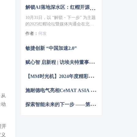
解锁AI落地深水区：红帽开源生态赋能企业数字化跃迁 ——2025红帽论坛重磅发布车用OS
10月31日，以 “解锁・下一步” 为主题
的2025红帽论坛暨媒体沟通会在北京
JW万豪酒店盛大召开。红帽通过核心
作者：
何发
主旨演讲、重磅新品发布、权威报告
解读及高层对话，全方位展现了其以
敏捷创新 “中国加速2.0”
开源技术破解行业痛点、引领企业数
字化转型的实力与愿景，为 AI 时代的
赋
心智 启新程 | 访埃夫特董事长兼总经理游玮博士
企业创新注入强劲动力。
【
MM时光机】2024年度精彩瞬间大盘点 杂志篇
施
耐德电气亮相CeMAT ASIA 为智能物流多维赋能
，从
探
索智能未来的下一步 ——第12届中国硬科技产业链创新趋势峰会暨百家媒体论坛成功举办
自动
程开
定义