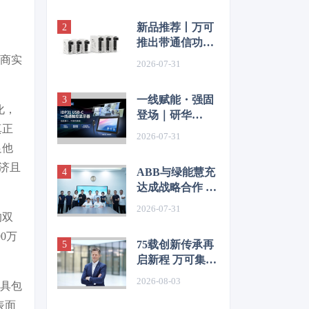
新品推荐丨万可
推出带通信功能
多通道电子断路
造商实
2026-07-31
器 赋能智能配电
新高度
一线赋能・强固
化，
登场｜研华
真正
IDP31 USBC
2026-07-31
系列工业触控显
足他
示器全新发布
经济且
ABB与绿能慧充
达成战略合作 共
拓新能源充电基
2026-07-31
的双
础设施新机遇
0万
75载创新传承再
启新程 万可集团
迎来新任全球
2026-08-03
工具包
CEO
表面