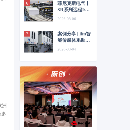
菲尼克斯电气丨
SR系列远程I/O
重塑物流输送线
2026-08-06
控制体验
案例分享 | ifm智
能传感体系助力
半导体单晶生长
2026-08-04
实现工艺透明化
欧洲
应多