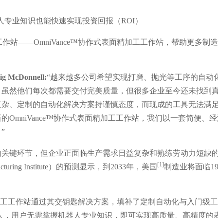
人专业知识也能快速实现投资回报（ROI）
作站——OmniVance™协作式表面精加工工作站，帮助更多制
。
cDonnell:
“越来越多公司希望实现打磨、抛光等工序的自动
。虽然他们每次都需要交付完美质量，但很多企业至今还未找到
复杂、定制的自动化解决方案持谨慎态度，而现成的工具无法满
OmniVance™协作式表面精加工工作站，我们以一套简便、
。
”
的关键环节，但企业正面临生产需求日益复杂和熟练劳动力短缺
[1]
ring Institute）的预测显示，到2033年，美国
制造业将面临19
表面精加工工作站通过其交钥匙解决方案，填补了定制自动化与入门级
器人，用户无需掌握机器人专业知识，即可实现高质量、高精度的