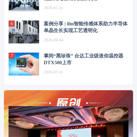
2026-07-31
案例分享 | ifm智能传感体系助力半导体
单晶生长实现工艺透明化
2026-08-04
掌间“黑珍珠” 台达工业级迷你温控器
DTX500上市
2026-07-31