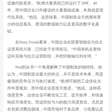
设施代际差异。“欧洲大量系统已经运行了30年、40
年，而中国过去25年建设的大量基础设施，本身就是现
代化系统。”他说。这意味着，中国制造业天然拥有更
少的信息孤岛、更强的数据能力以及更高的数字化基
础。
在Hany Fouda看来，中国企业在部署智能化与自主
运营系统方面，已经处于全球前沿。“中国有机会更快
迈向实验与自主运营阶段，并把经验输出到全球。”
Neil则从另一个角度解释了中国制造的独特性。他
认为，中国制造业最大的特点，并不是技术本身，而是
极强的竞争压力与执行速度。“欧洲可能把工业优化当
作年度规划，而中国企业是按天推进。”他说。这种高
强度竞争，迫使企业不断优化工艺、提升效率，并快速
响应市场变化。而这恰恰与AI的能力高度契合。尤其是
在包装消费品领域，中国市场对于多品类、小批量以及