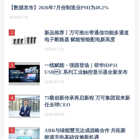
【数据发布】2026年7月份制造业PMI为49.2%
2026-07-31
新品推荐丨万可推出带通信功能多通道
电子断路器 赋能智能配电新高度
2026-07-31
一线赋能・强固登场｜研华IDP31
USBC系列工业触控显示器全新发布
2026-07-31
75载创新传承再启新程 万可集团迎来新
任全球CEO
2026-08-03
ABB与绿能慧充达成战略合作 共拓新
能源充电基础设施新机遇