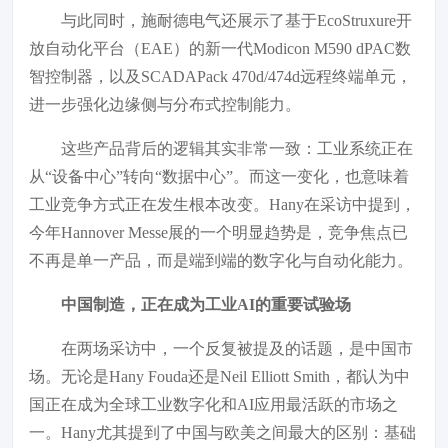
与此同时，施耐德电气还展示了基于EcoStruxure开
放自动化平台（EAE）的新一代Modicon M590 dPAC数
智控制器，以及SCADAPack 470d/474d远程终端单元，
进一步强化边缘侧与分布式控制能力。
这些产品背后的逻辑其实非常一致：工业系统正在
从“设备中心”转向“数据中心”。而这一变化，也意味着
工业竞争方式正在发生根本改变。Hany在采访中提到，
今年Hannover Messe展的一个明显趋势是，竞争焦点已
不再是单一产品，而是端到端的数字化与自动化能力。
中国制造，正在成为工业AI的重要试验场
在两场采访中，一个反复被提及的话题，是中国市
场。无论是Hany Fouda还是Neil Elliott Smith，都认为中
国正在成为全球工业数字化和AI应用最活跃的市场之
一。Hany尤其提到了中国与欧美之间最大的区别：基础