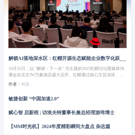
解锁AI落地深水区：红帽开源生态赋能企业数字化跃迁 ——2025红帽论坛重磅发布车用OS
10月31日，以 “解锁・下一步” 为主题的2025红帽论坛暨媒体沟
通会在北京JW万豪酒店盛大召开。红帽通过核心主旨演讲、重
磅新品发布、权威报告解读及高层对话，全方位展现了其以开源
作者：
何发
技术破解行业痛点、引领企业数字化转型的实力与愿景，为 AI
时代的企业创新注入强劲动力。
敏捷创新 “中国加速2.0”
赋心智 启新程 | 访埃夫特董事长兼总经理游玮博士
【MM时光机】2024年度精彩瞬间大盘点 杂志篇