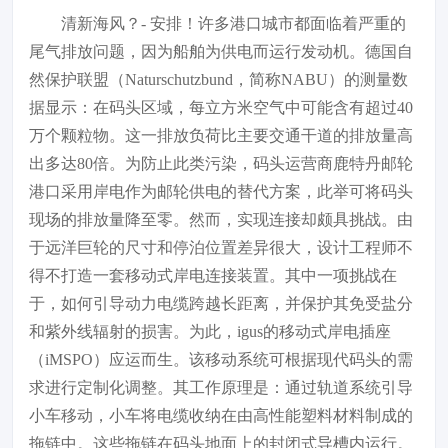
清新海风？- 安排！许多港口城市都面临着严重的
尾气排放问题，因为船舶为供电而运行发动机。德国自
然保护联盟（Naturschutzbund，简称NABU）的测量数
据显示：在码头区域，每立方米空气中可能含有超过40
万个颗粒物。这一排放负荷比主要交通干道的排放量高
出多达80倍。为防止此类污染，码头运营商鹿特丹邮轮
港口采用岸电作为邮轮供电的替代方案，此举可将码头
现场的排放量降至零。然而，实现连接却颇具挑战。由
于远洋巨轮的尺寸和停泊位置差异很大，设计工程师不
得不打造一套移动式岸电连接装置。其中一项挑战在
于，如何引导动力电缆跨越长距离，并保护其免受盐分
和紫外线辐射的损害。为此，igus的移动式岸电插座
（iMSPO）应运而生。该移动系统可根据现代码头的需
求进行定制化调整。其工作原理是：通过轨道系统引导
小车移动，小车将电缆收纳在由高性能塑料材料制成的
拖链中。这些拖链在码头地面上的封闭式导槽内运行。