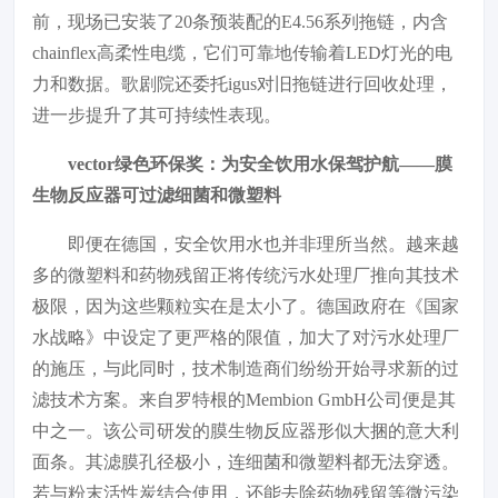
前，现场已安装了20条预装配的E4.56系列拖链，内含
chainflex高柔性电缆，它们可靠地传输着LED灯光的电
力和数据。歌剧院还委托igus对旧拖链进行回收处理，
进一步提升了其可持续性表现。
vector绿色环保奖：为安全饮用水保驾护航——膜
生物反应器可过滤细菌和微塑料
即便在德国，安全饮用水也并非理所当然。越来越
多的微塑料和药物残留正将传统污水处理厂推向其技术
极限，因为这些颗粒实在是太小了。德国政府在《国家
水战略》中设定了更严格的限值，加大了对污水处理厂
的施压，与此同时，技术制造商们纷纷开始寻求新的过
滤技术方案。来自罗特根的Membion GmbH公司便是其
中之一。该公司研发的膜生物反应器形似大捆的意大利
面条。其滤膜孔径极小，连细菌和微塑料都无法穿透。
若与粉末活性炭结合使用，还能去除药物残留等微污染