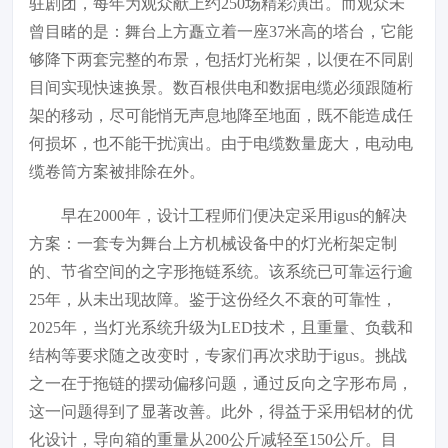
驻剧团，每年为观众献上约250场精彩演出。而观众未
曾目睹的是：舞台上方矗立着一座37米高的塔台，它能
够降下两套完整的布景，包括灯光桁架，以便在不同剧
目间实现快速换景。数百根供电和数据电缆必须跟随桁
架的移动，尽可能悄无声息地降至地面，既不能造成任
何损坏，也不能干扰演出。由于电缆数量庞大，电动电
缆卷筒方案被排除在外。
早在2000年，设计工程师们便决定采用igus的解决
方案：一套专为舞台上方机械设备中的灯光桁架定制
的、节省空间的之字形拖链系统。该系统已可靠运行逾
25年，从未出现故障。鉴于这份经久不衰的可靠性，
2025年，当灯光系统升级为LED技术，且重量、负载和
结构等要求随之改变时，专家们再次求助于igus。挑战
之一在于拖链的摆动偏移问题，通过反向之字形布局，
这一问题得到了显著改善。此外，得益于采用铝材的优
化设计，导向箱的重量从200公斤减轻至150公斤。目