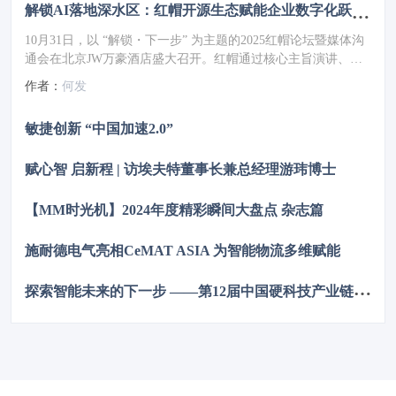
解锁AI落地深水区：红帽开源生态赋能企业数字化跃迁 ——2025红帽论坛重磅发布车用OS
10月31日，以 “解锁・下一步” 为主题的2025红帽论坛暨媒体沟
通会在北京JW万豪酒店盛大召开。红帽通过核心主旨演讲、重
磅新品发布、权威报告解读及高层对话，全方位展现了其以开源
作者：
何发
技术破解行业痛点、引领企业数字化转型的实力与愿景，为 AI
时代的企业创新注入强劲动力。
敏捷创新 “中国加速2.0”
赋心智 启新程 | 访埃夫特董事长兼总经理游玮博士
【MM时光机】2024年度精彩瞬间大盘点 杂志篇
施耐德电气亮相CeMAT ASIA 为智能物流多维赋能
探
索智能未来的下一步 ——第12届中国硬科技产业链创新趋势峰会暨百家媒体论坛成功举办