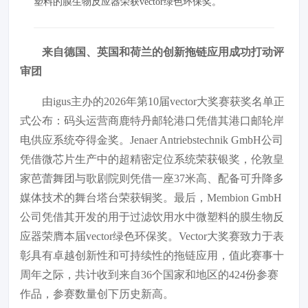
塑料的膜生物反应器荣获vector绿色环保奖。
来自德国、英国和荷兰的创新拖链应用成功打动评
审团
由igus主办的2026年第10届vector大奖赛获奖名单正
式公布：码头运营商鹿特丹邮轮港口凭借其港口邮轮岸
电供应系统夺得金奖。Jenaer Antriebstechnik GmbH公司
凭借微芯片生产中的超精密定位系统荣获银奖，伦敦皇
家芭蕾舞团与歌剧院则凭借一座37米高、配备可升降多
媒体技术的舞台塔台荣获铜奖。最后，Membion GmbH
公司凭借其开发的用于过滤饮用水中微塑料的膜生物反
应器荣膺本届vector绿色环保奖。Vector大奖赛致力于表
彰具有卓越创新性和可持续性的拖链应用，值此赛事十
周年之际，共计收到来自36个国家和地区的424份参赛
作品，参赛数量创下历史新高。