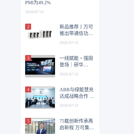
PMI为49.2%
2026-07-31
新品推荐丨万可
推出带通信功能
多通道电子断路
2026-07-31
器 赋能智能配电
新高度
一线赋能・强固
登场｜研华
IDP31 USBC
2026-07-31
系列工业触控显
示器全新发布
ABB与绿能慧充
达成战略合作 共
拓新能源充电基
2026-07-31
础设施新机遇
75载创新传承再
启新程 万可集团