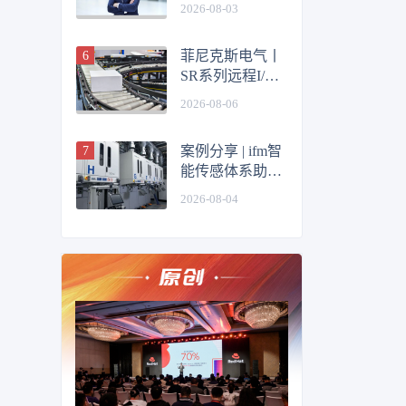
迎来新任全球
2026-08-03
CEO
菲尼克斯电气丨
SR系列远程I/O
重塑物流输送线
2026-08-06
控制体验
案例分享 | ifm智
能传感体系助力
半导体单晶生长
2026-08-04
实现工艺透明化