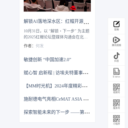
解锁AI落地深水区：红帽开源生态赋能企业数字化跃迁 ——2025红帽论坛重磅发布车用OS
投稿
10月31日，以 “解锁・下一步” 为主题
的2025红帽论坛暨媒体沟通会在北京
JW万豪酒店盛大召开。红帽通过核心
作者：
何发
腾讯视频
主旨演讲、重磅新品发布、权威报告
解读及高层对话，全方位展现了其以
敏捷创新 “中国加速2.0”
开源技术破解行业痛点、引领企业数
抖音
字化转型的实力与愿景，为 AI 时代的
赋
心智 启新程 | 访埃夫特董事长兼总经理游玮博士
企业创新注入强劲动力。
E-news
【
MM时光机】2024年度精彩瞬间大盘点 杂志篇
视频号
施
耐德电气亮相CeMAT ASIA 为智能物流多维赋能
服务号
探
索智能未来的下一步 ——第12届中国硬科技产业链创新趋势峰会暨百家媒体论坛成功举办
小程序