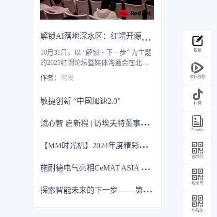
解锁AI落地深水区：红帽开源生态赋能企业数字化跃迁 ——2025红帽论坛重磅发布车用OS
投稿
10月31日，以 “解锁・下一步” 为主题
的2025红帽论坛暨媒体沟通会在北京
JW万豪酒店盛大召开。红帽通过核心
作者：
何发
腾讯视频
主旨演讲、重磅新品发布、权威报告
解读及高层对话，全方位展现了其以
敏捷创新 “中国加速2.0”
开源技术破解行业痛点、引领企业数
抖音
字化转型的实力与愿景，为 AI 时代的
赋
心智 启新程 | 访埃夫特董事长兼总经理游玮博士
企业创新注入强劲动力。
E-news
【
MM时光机】2024年度精彩瞬间大盘点 杂志篇
视频号
施
耐德电气亮相CeMAT ASIA 为智能物流多维赋能
服务号
探
索智能未来的下一步 ——第12届中国硬科技产业链创新趋势峰会暨百家媒体论坛成功举办
小程序