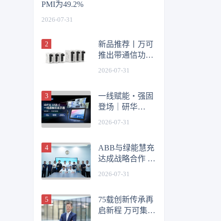
PMI为49.2%
2026-07-31
新品推荐丨万可
推出带通信功能
多通道电子断路
2026-07-31
器 赋能智能配电
新高度
一线赋能・强固
登场｜研华
IDP31 USBC
2026-07-31
系列工业触控显
示器全新发布
ABB与绿能慧充
达成战略合作 共
拓新能源充电基
2026-07-31
础设施新机遇
75载创新传承再
启新程 万可集团