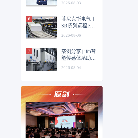
迎来新任全球
2026-08-03
CEO
菲尼克斯电气丨
SR系列远程I/O
重塑物流输送线
2026-08-06
控制体验
案例分享 | ifm智
能传感体系助力
半导体单晶生长
2026-08-04
实现工艺透明化