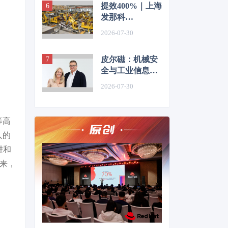
提效400%｜上海
丽转身
发那科
RoboLaser赋能
2026-07-30
汽车轻量化零部
件精益智造
皮尔磁：机械安
全与工业信息安
全一体化路径
2026-07-30
等高
人的
进和
未来，