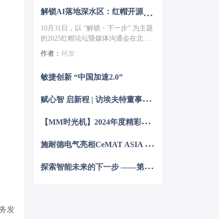
解锁AI落地深水区：红帽开源生态赋能企业数字化跃迁 ——2025红帽论坛重磅发布车用OS
10月31日，以 “解锁・下一步” 为主题
的2025红帽论坛暨媒体沟通会在北京
JW万豪酒店盛大召开。红帽通过核心
作者：
何发
主旨演讲、重磅新品发布、权威报告
解读及高层对话，全方位展现了其以
敏捷创新 “中国加速2.0”
开源技术破解行业痛点、引领企业数
字化转型的实力与愿景，为 AI 时代的
赋
心智 启新程 | 访埃夫特董事长兼总经理游玮博士
企业创新注入强劲动力。
【
MM时光机】2024年度精彩瞬间大盘点 杂志篇
施
耐德电气亮相CeMAT ASIA 为智能物流多维赋能
探
索智能未来的下一步 ——第12届中国硬科技产业链创新趋势峰会暨百家媒体论坛成功举办
务发