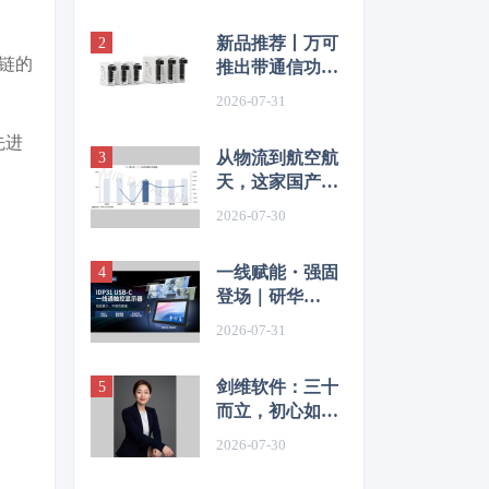
新品推荐丨万可
链的
推出带通信功能
多通道电子断路
2026-07-31
器 赋能智能配电
新高度
先进
从物流到航空航
天，这家国产传
感器企业凭一流
2026-07-30
技术品质，攻克
高端复杂应用场
一线赋能・强固
景
登场｜研华
IDP31 USBC
2026-07-31
系列工业触控显
示器全新发布
剑维软件：三十
而立，初心如
磬，助力并见证
2026-07-30
中国智造从跟随
者向引领者的华