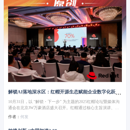
解锁AI落地深水区：红帽开源生态赋能企业数字化跃迁 ——2025红帽论坛重磅发布车用OS
10月31日，以 “解锁・下一步” 为主题的2025红帽论坛暨媒体沟
通会在北京JW万豪酒店盛大召开。红帽通过核心主旨演讲、重
磅新品发布、权威报告解读及高层对话，全方位展现了其以开源
作者：
何发
技术破解行业痛点、引领企业数字化转型的实力与愿景，为 AI
时代的企业创新注入强劲动力。