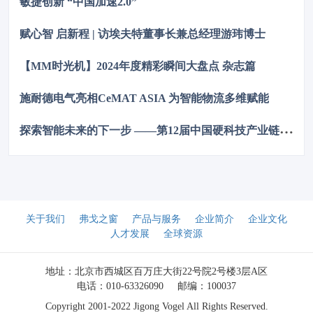
敏捷创新 “中国加速2.0”
赋心智 启新程 | 访埃夫特董事长兼总经理游玮博士
【MM时光机】2024年度精彩瞬间大盘点 杂志篇
施耐德电气亮相CeMAT ASIA 为智能物流多维赋能
探
索智能未来的下一步 ——第12届中国硬科技产业链创新趋势峰会暨百家媒体论坛成功举办
关于我们
弗戈之窗
产品与服务
企业简介
企业文化
人才发展
全球资源
地址：北京市西城区百万庄大街22号院2号楼3层A区
电话：010-63326090
邮编：100037
Copyright 2001-2022 Jigong Vogel All Rights Reserved.