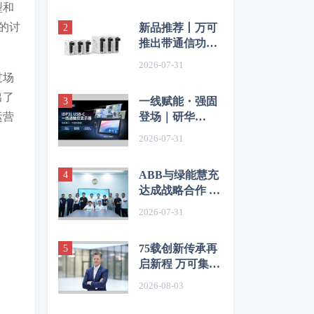
型和
的讨
新品推荐丨万可
推出带通信功能
多通道电子断路
2026-07-31
器 赋能智能配电
过场
新高度
出了
一线赋能・强固
运营
登场｜研华
IDP31 USBC
2026-07-31
系列工业触控显
示器全新发布
ABB与绿能慧充
达成战略合作 共
拓新能源充电基
2026-07-31
础设施新机遇
75载创新传承再
启新程 万可集团
迎来新任全球
2026-08-03
CEO