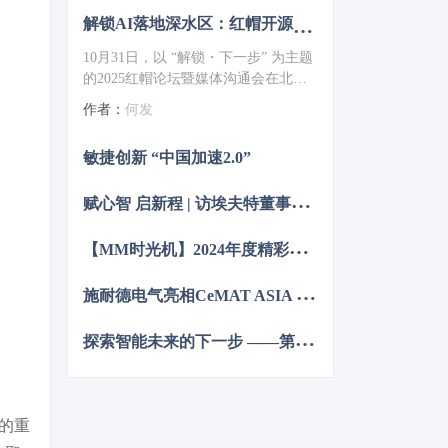
解锁AI落地深水区：红帽开源生态赋能企业数字化跃迁 ——2025红帽论坛重磅发布车用OS
10月31日，以 “解锁・下一步” 为主题
的2025红帽论坛暨媒体沟通会在北京
JW万豪酒店盛大召开。红帽通过核心
作者：
何发
主旨演讲、重磅新品发布、权威报告
解读及高层对话，全方位展现了其以
敏捷创新 “中国加速2.0”
开源技术破解行业痛点、引领企业数
字化转型的实力与愿景，为 AI 时代的
赋
心智 启新程 | 访埃夫特董事长兼总经理游玮博士
企业创新注入强劲动力。
【
MM时光机】2024年度精彩瞬间大盘点 杂志篇
施
耐德电气亮相CeMAT ASIA 为智能物流多维赋能
探
索智能未来的下一步 ——第12届中国硬科技产业链创新趋势峰会暨百家媒体论坛成功举办
展的重