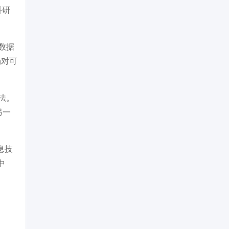
科研
数据
场对可
法。
另一
息技
中