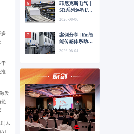
菲尼克斯电气丨
SR系列远程I/O
重塑物流输送线
2026-08-06
控制体验
等多
案例分享 | ifm智
能传感体系助力
变
半导体单晶生长
2026-08-04
实现工艺透明化
步于
能推
业激发
值链
态。
气则以
AI