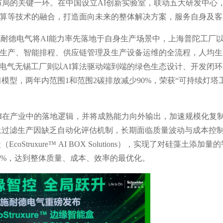
布局的关键一环。在中国设立AI创新实验室，联动五大研发中心
云计算等技术的融合，打造面向未来的整体解决方案，服务自身及
施耐德电气将AI能力率先落地于自身生产场景中，上海普陀工厂
柔性生产、智能排程、供应链管理及生产设备运维的全流程，人均
德电气无锡工厂则以AI算法驱动端到端的绿色生态设计、开发闭
模型，两年内范围1和范围2碳排放减少90%，荣获“可持续灯塔
I在产业中的落地逻辑，并将成熟能力向外输出，加速规模化复
土过滤生产因缺乏自动化评估机制，长期面临质量波动与成本控
coStruxure™ AI BOX Solutions），实现了对硅藻土添加量
0%，达到整体质量、成本、效率的最优化。