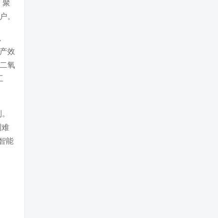
，聚
客户。
以
生产效
环二氧
工
制。
制难
的智能