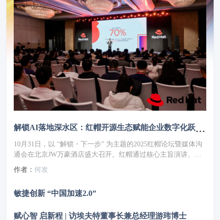
解锁AI落地深水区：红帽开源生态赋能企业数字化跃迁 ——2025红帽论坛重磅发布车用OS
10月31日，以 “解锁・下一步” 为主题的2025红帽论坛暨媒体沟
通会在北京JW万豪酒店盛大召开。红帽通过核心主旨演讲、重
磅新品发布、权威报告解读及高层对话，全方位展现了其以开源
作者：
何发
技术破解行业痛点、引领企业数字化转型的实力与愿景，为 AI
时代的企业创新注入强劲动力。
敏捷创新 “中国加速2.0”
赋心智 启新程 | 访埃夫特董事长兼总经理游玮博士