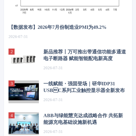
【数据发布】2026年7月份制造业PMI为49.2%
2026-07-31
新品推荐丨万可推出带通信功能多通道
电子断路器 赋能智能配电新高度
2026-07-31
一线赋能・强固登场｜研华IDP31
USBC系列工业触控显示器全新发布
2026-07-31
ABB与绿能慧充达成战略合作 共拓新
能源充电基础设施新机遇
2026-07-31