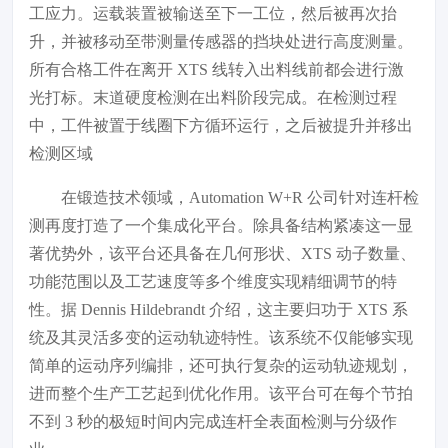
工应力。运载装置被输送至下一工位，然后被再次抬
升，并被移动至带测量传感器的挡块处进行高度测量。
所有合格工件在离开 XTS 线转入出料线前都会进行激
光打标。末道硬度检测在出料阶段完成。在检测过程
中，工件被置于线圈下方循环运行，之后被提升并移出
检测区域
在锻造技术领域，Automation W+R 公司针对连杆检
测再度打造了一个集成化平台。除具备结构紧凑这一显
著优势外，该平台还具备在几何形状、XTS 动子数量、
功能范围以及工艺速度等多个维度实现精细调节的特
性。据 Dennis Hildebrandt 介绍，这主要归功于 XTS 系
统及其灵活多变的运动轨迹特性。该系统不仅能够实现
简单的运动序列编排，还可执行复杂的运动轨迹规划，
进而整个生产工艺起到优化作用。该平台可在每个节拍
不到 3 秒的极短时间内完成连杆全表面检测与分级作