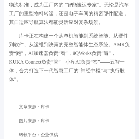
物流标准，成为工厂内的 "智能搬运专家"。无论是汽车
工厂的重型物料转运，还是电子车间的精密部件配送，
其自适应导航算法都能灵活应对复杂场景。
库卡正在构建一个从单机智能到系统智能、从硬件
到软件、从运维到决策的完整智能体生态系统。AMR负
责“跑”，AI加速器负责“看”，iiQWorks负责“编”，
KUKA Connect负责“管”，小库AI负责“答”——五智一
体，合力打造下一代智慧工厂的“神经中枢”与“执行肢
体”。
文章来源：
库卡
图片来源：
库卡
转载平台：企业供稿