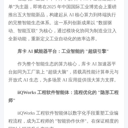
单”为主题，即将在2025 年中国国际工业博览会上重磅
推出五大智能新品，构建起从 AI 核心算力到终端执行
的完整智能生态体系。这一系列创新成果以 "数据驱
动、智能互联" 为核心，通过模块化协同为制造业注入
全新动能，重新定义工业自动化的效率边界。
库卡 AI 赋能器平台：工业智能的 "超级引擎"
作为整个智能生态的算力核心，库卡 AI 加速器平
台如同为工厂装上 "超级大脑"，搭载高性能计算单元与
开放式 AI 生态，为多场景 AI 应用提供强大算力支撑。
iiQWorks 工程软件智能体：流程优化的 "隐形工程
师"
iiQWorks 工程软件智能体以数字化手段重塑工业编
程流程，成为工程师的 "智能协作伙伴"。在保证精度的