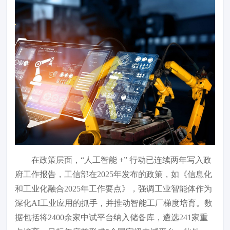
在政策层面，“人工智能 +” 行动已连续两年写入政
府工作报告，工信部在2025年发布的政策，如《信息化
和工业化融合2025年工作要点》，强调工业智能体作为
深化AI工业应用的抓手，并推动智能工厂梯度培育。数
据包括将2400余家中试平台纳入储备库，遴选241家重