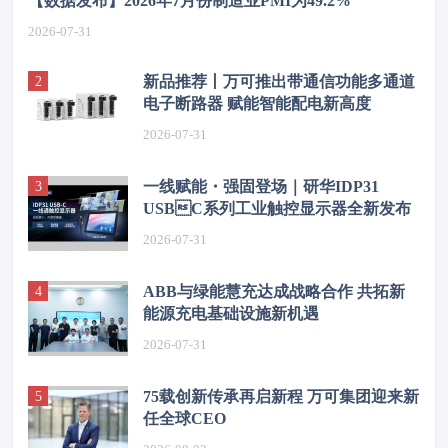
【数据发布】2026年7月份制造业PMI为49.2%
2026-07-31
新品推荐丨万可推出带通信功能多通道
电子断路器 赋能智能配电新高度
2026-07-31
一线赋能・强固登场｜研华IDP31
USBC系列工业触控显示器全新发布
2026-07-31
ABB与绿能慧充达成战略合作 共拓新
能源充电基础设施新机遇
2026-07-31
75载创新传承再启新程 万可集团迎来新
任全球CEO