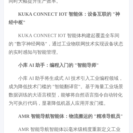
同时大幅提升生产效率。
KUKA CONNECT IOT 智能体：设备互联的 "神
经中枢"
KUKA CONNECT IOT 智能体构建起覆盖全车间
的 "数字神经网络"，通过工业物联网技术实现设备状态
的实时感知与智能管理。
小库 AI 助手：编程入门的 "智能导师"
小库 AI 助手将生成式 AI 技术引入工业编程领域，
成为降低技术门槛的 "智能翻译官"。基于海量工业场景
数据训练的大语言模型，能够将自然语言指令自动转化
为可执行代码，显著降低机器人应用开发门槛。
AMR 智能导航智能体：物流搬运的 "精准导航员"
AMR 智能导航智能体以毫米级精度重新定义工业