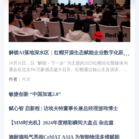
解锁AI落地深水区：红帽开源生态赋能企业数字化跃迁 ——2025红帽论坛重磅发布车用OS
10月31日，以 “解锁・下一步” 为主题的2025红帽论坛暨媒体沟
通会在北京JW万豪酒店盛大召开。红帽通过核心主旨演讲、重
磅新品发布、权威报告解读及高层对话，全方位展现了其以开源
作者：
何发
技术破解行业痛点、引领企业数字化转型的实力与愿景，为 AI
时代的企业创新注入强劲动力。
敏捷创新 “中国加速2.0”
赋心智 启新程 | 访埃夫特董事长兼总经理游玮博士
【MM时光机】2024年度精彩瞬间大盘点 杂志篇
施耐德电气亮相CeMAT ASIA 为智能物流多维赋能