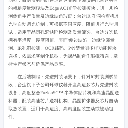
动率；研磨后的晶圆通过台达晶圆轮廓仪搭配台达独有
的粗糙度量测模块及Edge AOI光学检测模块，进一步检
测倒角生产质量及边缘缺角瑕疵；台达IR 孔洞检查机具
光学自动调光机制，可根据不同厚度、阻值进行光学调
试，适用于晶圆孔洞缺陷检测及质量筛选。台达分选机
拥有平坦度、厚度阻值、表面/侧边缺陷、边缘轮廓量
测、IR孔洞检测、OCR镭码、P/N型量测多样功能模块
选择，依需求客制化机型，为裸晶制造作瑕疵筛选，掌
控生产状态与确保产品良率。
在后端制程：先进封装场景下，针对IC封装测试阶
段，台达旗下子公司环球仪器开发高速多芯片先进封装
设备，高度整合FuzionSC™ 半导体贴片机和高速晶圆送
料器，配装高速芯片送料机构、晶圆扩张器及芯片自动
取放装置，适用于高速度、高精度贴装主动或被动组
件。