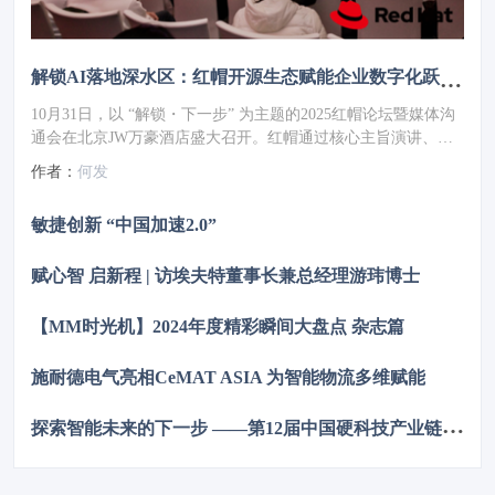
解锁AI落地深水区：红帽开源生态赋能企业数字化跃迁 ——2025红帽论坛重磅发布车用OS
10月31日，以 “解锁・下一步” 为主题的2025红帽论坛暨媒体沟
通会在北京JW万豪酒店盛大召开。红帽通过核心主旨演讲、重
磅新品发布、权威报告解读及高层对话，全方位展现了其以开源
作者：
何发
技术破解行业痛点、引领企业数字化转型的实力与愿景，为 AI
时代的企业创新注入强劲动力。
敏捷创新 “中国加速2.0”
赋心智 启新程 | 访埃夫特董事长兼总经理游玮博士
【MM时光机】2024年度精彩瞬间大盘点 杂志篇
施耐德电气亮相CeMAT ASIA 为智能物流多维赋能
探
索智能未来的下一步 ——第12届中国硬科技产业链创新趋势峰会暨百家媒体论坛成功举办