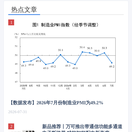
热点文章
【数据发布】2026年7月份制造业PMI为49.2%
2026-07-31
新品推荐丨万可推出带通信功能多通道