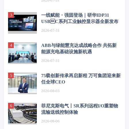
2026-07-31
一线赋能・强固登场｜研华IDP31
USBC系列工业触控显示器全新发布
2026-07-31
ABB与绿能慧充达成战略合作 共拓新
能源充电基础设施新机遇
2026-07-31
75载创新传承再启新程 万可集团迎来新
任全球CEO
2026-08-03
菲尼克斯电气丨SR系列远程I/O重塑物
流输送线控制体验
2026-08-06