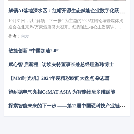
解锁AI落地深水区：红帽开源生态赋能企业数字化跃迁 ——2025红帽论坛重磅发布车用OS
10月31日，以 “解锁・下一步” 为主题的2025红帽论坛暨媒体沟
通会在北京JW万豪酒店盛大召开。红帽通过核心主旨演讲、重
磅新品发布、权威报告解读及高层对话，全方位展现了其以开源
作者：
何发
技术破解行业痛点、引领企业数字化转型的实力与愿景，为 AI
时代的企业创新注入强劲动力。
敏捷创新 “中国加速2.0”
赋心智 启新程 | 访埃夫特董事长兼总经理游玮博士
【MM时光机】2024年度精彩瞬间大盘点 杂志篇
施耐德电气亮相CeMAT ASIA 为智能物流多维赋能
探
索智能未来的下一步 ——第12届中国硬科技产业链创新趋势峰会暨百家媒体论坛成功举办