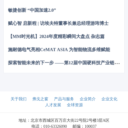
时代的企业创新注入强劲动力。
敏捷创新 “中国加速2.0”
赋心智 启新程 | 访埃夫特董事长兼总经理游玮博士
【MM时光机】2024年度精彩瞬间大盘点 杂志篇
施耐德电气亮相CeMAT ASIA 为智能物流多维赋能
探
索智能未来的下一步 ——第12届中国硬科技产业链创新趋势峰会暨百家媒体论坛成功举办
关于我们
弗戈之窗
产品与服务
企业简介
企业文化
人才发展
全球资源
地址：北京市西城区百万庄大街22号院2号楼3层A区
电话：010-63326090
邮编：100037