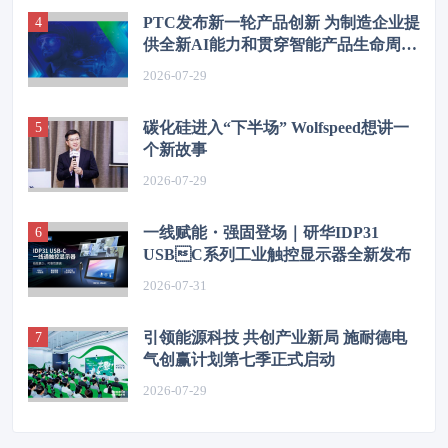
PTC发布新一轮产品创新 为制造企业提
供全新AI能力和贯穿智能产品生命周期
的互联工具
2026-07-29
碳化硅进入“下半场” Wolfspeed想讲一
个新故事
2026-07-29
一线赋能・强固登场｜研华IDP31
USBC系列工业触控显示器全新发布
2026-07-31
引领能源科技 共创产业新局 施耐德电
气创赢计划第七季正式启动
2026-07-29