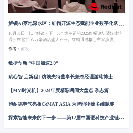
解锁AI落地深水区：红帽开源生态赋能企业数字化跃迁 ——2025红帽论坛重磅发布车用OS
10月31日，以 “解锁・下一步” 为主题的2025红帽论坛暨媒体沟
通会在北京JW万豪酒店盛大召开。红帽通过核心主旨演讲、重
磅新品发布、权威报告解读及高层对话，全方位展现了其以开源
作者：
何发
技术破解行业痛点、引领企业数字化转型的实力与愿景，为 AI
时代的企业创新注入强劲动力。
敏捷创新 “中国加速2.0”
赋心智 启新程 | 访埃夫特董事长兼总经理游玮博士
【MM时光机】2024年度精彩瞬间大盘点 杂志篇
施耐德电气亮相CeMAT ASIA 为智能物流多维赋能
探
索智能未来的下一步 ——第12届中国硬科技产业链创新趋势峰会暨百家媒体论坛成功举办