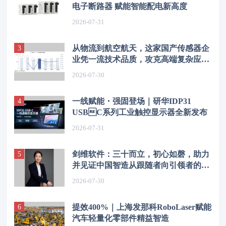
电子断路器 赋能智能配电新高度
2026-07-31
从物流到航空航天，这家国产传感器企
业凭一流技术品质，攻克高端复杂应用
场景
2026-07-30
一线赋能・强固登场｜研华IDP31
USBC系列工业触控显示器全新发布
2026-07-31
剑维软件：三十而立，初心如磬，助力
并见证中国智造从跟随者向引领者的华
丽转身
2026-07-30
提效400%｜上海发那科RoboLaser赋能
汽车轻量化零部件精益智造