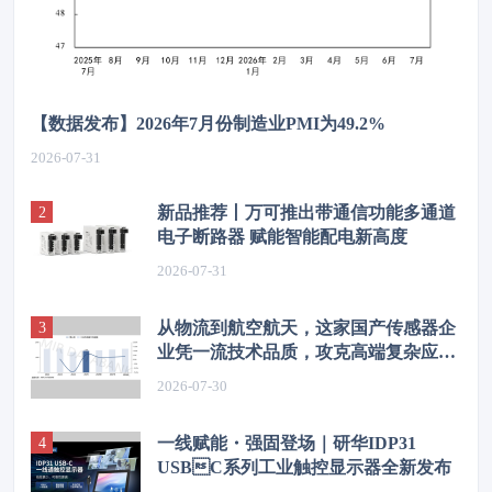
【数据发布】2026年7月份制造业PMI为49.2%
2026-07-31
新品推荐丨万可推出带通信功能多通道
电子断路器 赋能智能配电新高度
2026-07-31
从物流到航空航天，这家国产传感器企
业凭一流技术品质，攻克高端复杂应用
场景
2026-07-30
一线赋能・强固登场｜研华IDP31
USBC系列工业触控显示器全新发布