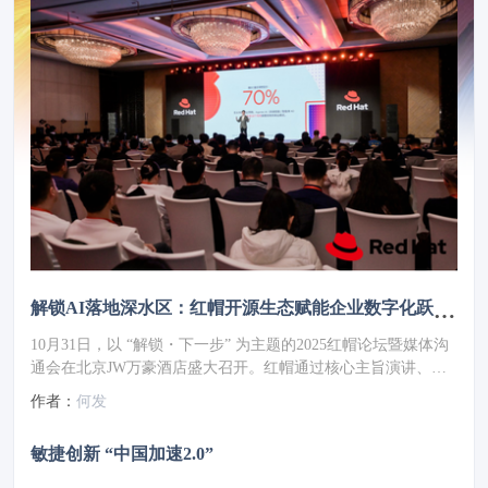
解锁AI落地深水区：红帽开源生态赋能企业数字化跃迁 ——2025红帽论坛重磅发布车用OS
10月31日，以 “解锁・下一步” 为主题的2025红帽论坛暨媒体沟
通会在北京JW万豪酒店盛大召开。红帽通过核心主旨演讲、重
磅新品发布、权威报告解读及高层对话，全方位展现了其以开源
作者：
何发
技术破解行业痛点、引领企业数字化转型的实力与愿景，为 AI
时代的企业创新注入强劲动力。
敏捷创新 “中国加速2.0”