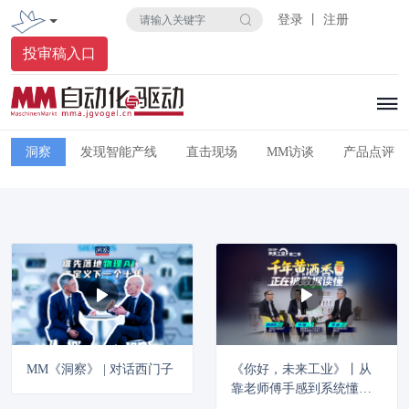
登录 丨 注册
投审稿入口
洞察
发现智能产线
直击现场
MM访谈
产品点评
MM《洞察》 | 对话西门子
《你好，未来工业》丨从
靠老师傅手感到系统懂工
艺，古越龙山联手施耐德