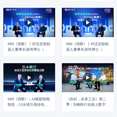
电气，为传统酿造插上数
字化的翅膀
MM《洞察》丨对话启智机
MM《洞察》丨对话启智机
器人董事长游玮博士（下
器人董事长游玮博士（上
集）
集）
MM《洞察》 | AI赋能智能
《你好，未来工业》第二
制造，GI永续引领绿色转
季 | 为钢铁行业插上数字化
型
之翼